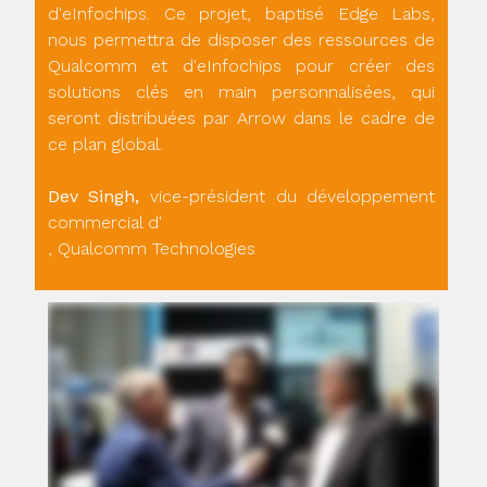
d'eInfochips. Ce projet, baptisé Edge Labs,
nous permettra de disposer des ressources de
Qualcomm et d'eInfochips pour créer des
solutions clés en main personnalisées, qui
seront distribuées par Arrow dans le cadre de
ce plan global.
Dev Singh,
vice-président du développement
commercial d'
, Qualcomm Technologies