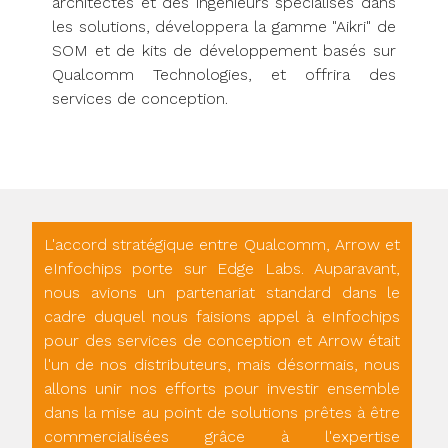
architectes et des ingénieurs spécialisés dans
les solutions, développera la gamme "Aikri" de
SOM et de kits de développement basés sur
Qualcomm Technologies, et offrira des
services de conception.
L'accord stratégique entre Qualcomm, Arrow et
eInfochips porte sur Edge Labs. Auparavant,
nous avions un partenariat standard dans le
cadre duquel nous faisions appel à eInfochips
pour des services de conception et Arrow était
l'un de nos distributeurs, mais désormais, nous
allons unir nos efforts pour investir ensemble
dans la mise au point de solutions prêtes à être
commercialisées grâce à l'expertise