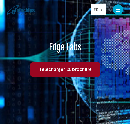
FR
Edge Labs
Télécharger la brochure