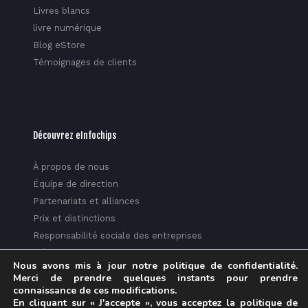
Livres blancs
livre numérique
Blog eStore
Témoignages de clients
Découvrez eInfochips
À propos de nous
Équipe de direction
Partenariats et alliances
Prix et distinctions
Responsabilité sociale des entreprises
Médias
Nous avons mis à jour notre politique de confidentialité.
Politique de confidentialité
Merci de prendre quelques instants pour prendre
Centre de confiance
connaissance de ces modifications.
En cliquant sur « J'accepte », vous acceptez la politique de
Fiche d'information