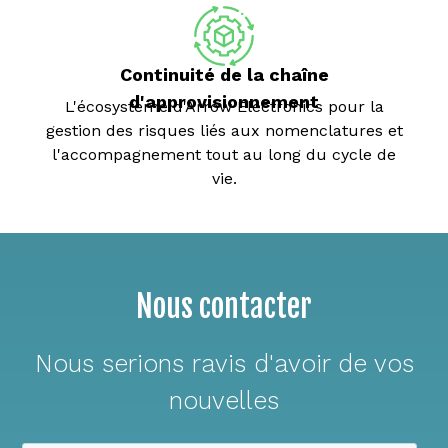
Continuité de la chaîne
d'approvisionnement
L'écosystème d'Arrow Electronics pour la
gestion des risques liés aux nomenclatures et
l'accompagnement tout au long du cycle de
vie.
Nous contacter
Nous serions ravis d'avoir de vos
nouvelles