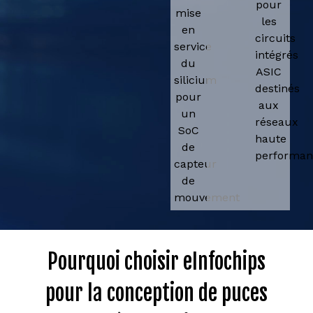
pour
mise
les
en
circuits
service
intégrés
du
ASIC
silicium
destinés
pour
aux
un
réseaux
SoC
haute
de
performan
capteur
de
mouvement
Pourquoi choisir eInfochips
pour la conception de puces