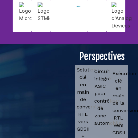
Perspectives
Solution
Circuit
Exécution
clé
intégré
clé
en
ASIC
en
main
pour
main
de
contrôleur
de la
conversion
de
conversio
RTL
zone
RTL
vers
automobile
vers
GDSII
GDSII
+