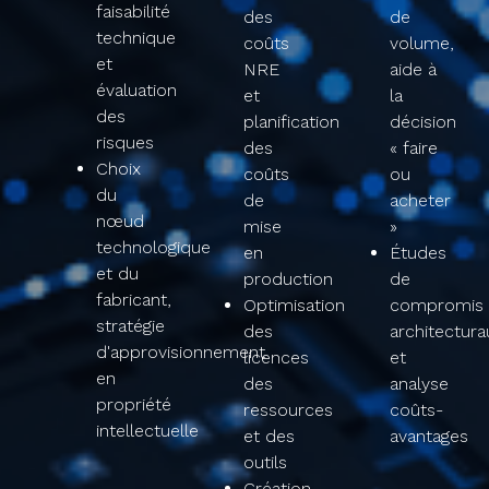
faisabilité
des
de
technique
coûts
volume,
et
NRE
aide à
évaluation
et
la
des
planification
décision
risques​
des
« faire
Choix
coûts
ou
du
de
acheter
nœud
mise
»​
technologique
en
Études
et du
production​
de
fabricant,
Optimisation
compromis
stratégie
des
architectura
d'approvisionnement
licences
et
en
des
analyse
propriété
ressources
coûts-
intellectuelle​
et des
avantages​
outils​
Création