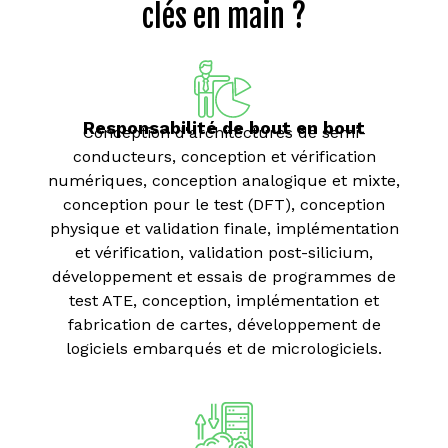
clés en main ?
Responsabilité de bout en bout
Conception d'architectures de semi-
conducteurs, conception et vérification
numériques, conception analogique et mixte,
conception pour le test (DFT), conception
physique et validation finale, implémentation
et vérification, validation post-silicium,
développement et essais de programmes de
test ATE, conception, implémentation et
fabrication de cartes, développement de
logiciels embarqués et de micrologiciels.