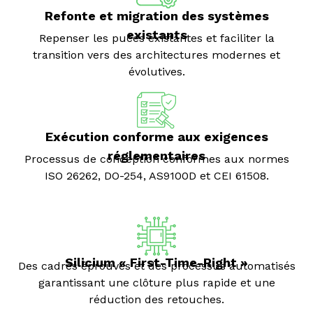
Refonte et migration des systèmes
existants
Repenser les puces existantes et faciliter la
transition vers des architectures modernes et
évolutives.
Exécution conforme aux exigences
réglementaires
Processus de conception conformes aux normes
ISO 26262, DO-254, AS9100D et CEI 61508.
3
Silicium « First-Time-Right »
Des cadres éprouvés et des processus automatisés
garantissant une clôture plus rapide et une
réduction des retouches.