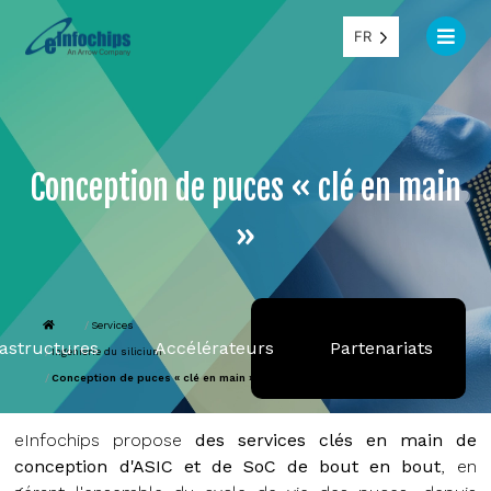
FR
Conception de puces « clé en main
»
Services
rastructures
Accélérateurs
Partenariats
Ingénierie du silicium
Conception de puces « clé en main »
eInfochips propose
des services clés en main de
conception d'ASIC et de SoC de bout en bout
, en