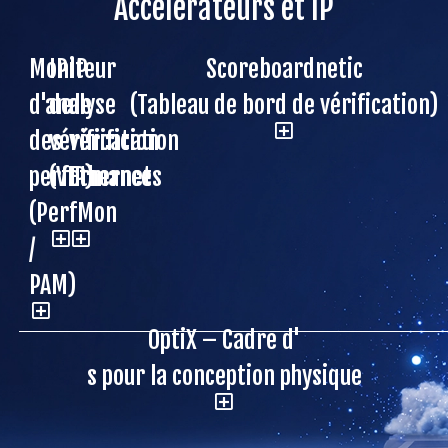
Accélérateurs et IP
Moniteur
IP
IP
Scoreboardnetic
d'analyse
de
de
(Tableau de bord de vérification)
des
vérification
vérification
performances
(VIP)
Ethernet
(PerfMon
/
PAM)
OptiX – Cadre d'
s pour la conception physique