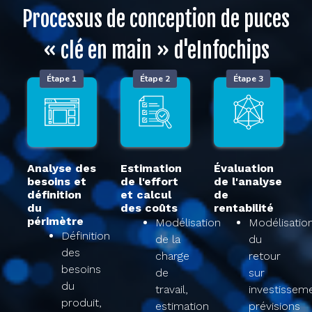
Processus de conception de puces
« clé en main » d'eInfochips​
Étape 1
Étape 2
Étape 3
Analyse des
Estimation
Évaluation
besoins et
de l'effort
de l'analyse
définition
et calcul
de
du
des coûts​
rentabilité​
périmètre​
Modélisation
Modélisatio
Définition
de la
du
des
charge
retour
besoins
de
sur
du
travail,
investissem
produit,
estimation
prévisions