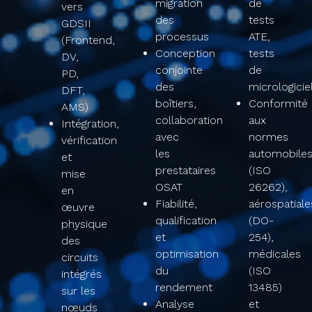
migration
de
vers
des
tests
GDSII
processus​
ATE,
(Frontend,
Conception
tests
DV,
conjointe
de
PD,
des
micrologiciel
DFT,
boîtiers,
Conformité
AMS)​
collaboration
aux
Intégration,
avec
normes
vérification
les
automobile
et
prestataires
(ISO
mise
OSAT​
26262),
en
Fiabilité,
aérospatiale
œuvre
qualification
(DO-
physique
et
254),
des
optimisation
médicales
circuits
du
(ISO
intégrés
rendement​
13485)
sur les
Analyse
et
nœuds