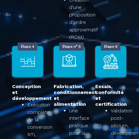
d'une
proposition
d'ordre
approximatif
(ROM)​
Étape 4
Étape n° 5
Étape 6
Conception
Fabrication,
Essais,
et
conditionnement
conformité
développement​
et
et
alimentation​
certification​
Exécution
Une
Validation
complète
interface
post-
de la
pratique
silicium,
conversion
pour la
développem
RTL